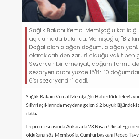
Sağlık Bakanı Kemal Memişoğlu katıldığ
açıklamada bulundu. Memişoğlu, "Biz ki
Doğal olan olağan doğum, olağan yani. G
olarak sahiden zarurî olduğu vakit ben 
Sezaryen bir ameliyat, doğum formu deği
sezaryen oranı yüzde 15'tir. 10 doğumdan
6'sı sezaryendir" dedi.
Sağlık Bakanı Kemal Memişoğlu Habertürk televizyonu 
Silivri açıklarında meydana gelen 6,2 büyüklüğündeki z
iletti.
Deprem esnasında Ankara’da 23 Nisan Ulusal Egemen
olduğunu söz Memişoğlu, Cumhurbaşkanı Recep Tayyip 