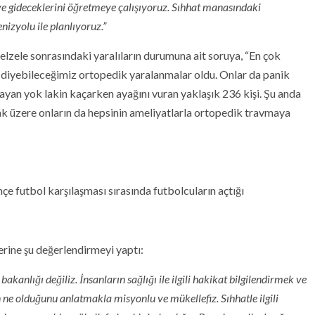
ye gideceklerini öğretmeye çalışıyoruz. Sıhhat manasındaki
nizyolu ile planlıyoruz.”
lzele sonrasındaki yaralıların durumuna ait soruya, “En çok
 diyebileceğimiz ortopedik yaralanmalar oldu. Onlar da panik
ayan yok lakin kaçarken ayağını vuran yaklaşık 236 kişi. Şu anda
lmak üzere onların da hepsinin ameliyatlarla ortopedik travmaya
 futbol karşılaşması sırasında futbolcuların açtığı
erine şu değerlendirmeyi yaptı:
kanlığı değiliz. İnsanların sağlığı ile ilgili hakikat bilgilendirmek ve
nın ne olduğunu anlatmakla misyonlu ve mükellefiz. Sıhhatle ilgili