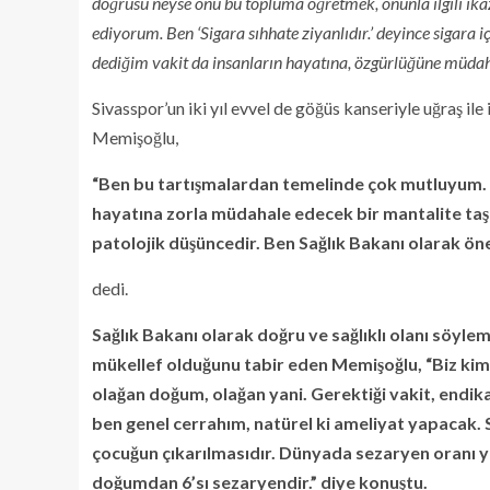
doğrusu neyse onu bu topluma öğretmek, onunla ilgili ikaz
ediyorum. Ben ‘Sigara sıhhate ziyanlıdır.’ deyince sigara 
dediğim vakit da insanların hayatına, özgürlüğüne müda
Sivasspor’un iki yıl evvel de göğüs kanseriyle uğraş ile
Memişoğlu,
“Ben bu tartışmalardan temelinde çok mutluyum. Hi
hayatına zorla müdahale edecek bir mantalite taş
patolojik düşüncedir. Ben Sağlık Bakanı olarak ön
dedi.
Sağlık Bakanı olarak doğru ve sağlıklı olanı söyle
mükellef olduğunu tabir eden Memişoğlu, “Biz ki
olağan doğum, olağan yani. Gerektiği vakit, endika
ben genel cerrahım, natürel ki ameliyat yapacak. S
çocuğun çıkarılmasıdır. Dünyada sezaryen oranı yü
doğumdan 6’sı sezaryendir.” diye konuştu.