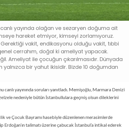
ı canlı yayında olağan ve sezaryen doğuma ait
mseye hareket etmiyor, kimseyi zorlamıyoruz.
erektiği vakit, endikasyonu olduğu vakit, tıbbi
genel cerrahım, doğal ki ameliyat yapacak.
l. Ameliyat ile çocuğun çıkarılmasıdır. Dünyada
 yalnızca bir yahut ikisidir. Bizde 10 doğumdan
canlı yayınında soruları yanıtladı. Memişoğlu, ​Marmara Denizi
elzele nedeniyle bütün İstanbullulara geçmiş olsun dileklerini
lik ve Çocuk Bayramı hasebiyle düzenlenen merasimlerde
Erdoğan’ın talimatı üzerine çabucak İstanbul’a intikal ederek