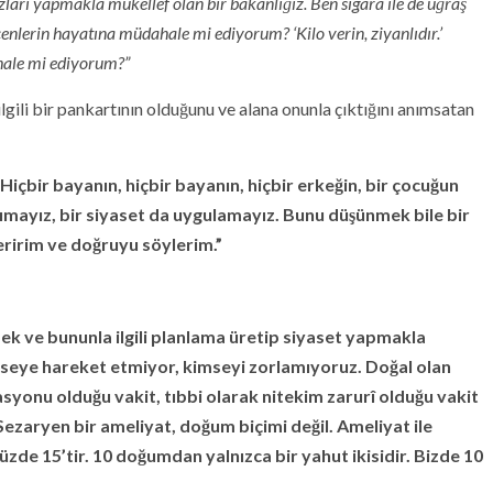
ları yapmakla mükellef olan bir bakanlığız. Ben sigara ile de uğraş
içenlerin hayatına müdahale mi ediyorum? ‘Kilo verin, ziyanlıdır.’
hale mi ediyorum?”
 ilgili bir pankartının olduğunu ve alana onunla çıktığını anımsatan
çbir bayanın, hiçbir bayanın, hiçbir erkeğin, bir çocuğun
ımayız, bir siyaset da uygulamayız. Bunu düşünmek bile bir
eririm ve doğruyu söylerim.”
mek ve bununla ilgili planlama üretip siyaset yapmakla
mseye hareket etmiyor, kimseyi zorlamıyoruz. Doğal olan
syonu olduğu vakit, tıbbi olarak nitekim zarurî olduğu vakit
ezaryen bir ameliyat, doğum biçimi değil. Ameliyat ile
zde 15’tir. 10 doğumdan yalnızca bir yahut ikisidir. Bizde 10