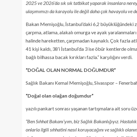
2025 ve 2026’da sık sık tatbikat yaparak insanlara nere
ulaşımımızı da karayolu ile değil daha çok havayolu ve de
Bakan Memişoğlu, İstanbul’daki 6,2 büyüklüğündeki ze
çarpma, atlama, alakalı omurga ve ayak yaralanmaları
halinde hareketten, çarpmadan kaynaklı. Çok fazla atl
41 kişi kaldı, 38’i İstanbul’da 3 ise öbür kentlerde o
bağlı bilhassa bacak kırıkları fazla.” karşılığını verdi.
“DOĞAL OLAN NORMAL DOĞUMDUR”
Sağlık Bakanı Kemal Memişoğlu, Sivasspor – Fenerbahçe
“Doğal olan olağan doğumdur”
yazılı pankart sonrası yaşanan tartışmalara ait soru üz
“Ben Sıhhat Bakanı’yım, biz Sağlık Bakanlığıyız. Hastalık ba
onlarla ilgili sıhhatini nasıl koruyacağını ve sağlıklı ola