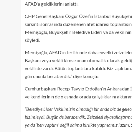
AFAD’a geldiklerini anlattı.
CHP Genel Başkanı Özgür Özel’in İstanbul Büyükşehir 
sarsıntı sonrasında düzenlenen afet idaresi toplantıs
Memişoğlu, Büyükşehir Belediye Lideri ya da vekilinin
söyledi.
Memişoğlu, AFAD’ın tertibinde daha evvelki zelzelelerd
Başkanı veya vekili kimse onun otomatik olarak geldiğ
vekili de vardı. Bütün toplantılara katıldı. Biz, açık
gün onunla beraberdik.” diye konuştu.
Cumhurbaşkanı Recep Tayyip Erdoğan’ın Ankara’dan İs
ve kendilerinin de o esnada orada çalıştıklarını aktar
“Belediye Lider Vekilimizin olmadığı bir anda biz de gele
bizimleydi. Bugün de beraberdik. Zelzelesi siyasallaştırm
ya da ‘ben yaptım’ değil daima birlikte yapmamız lazım. S