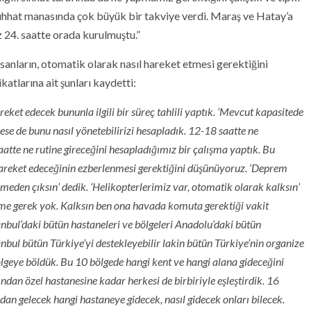
sıhhat manasında çok büyük bir takviye verdi. Maraş ve Hatay’a
z 24. saatte orada kurulmuştu.”
sanların, otomatik olarak nasıl hareket etmesi gerektiğini
katlarına ait şunları kaydetti:
reket edecek bununla ilgili bir süreç tahlili yaptık. ‘Mevcut kapasitede
ese de bunu nasıl yönetebilirizi hesapladık. 12-18 saatte ne
aatte ne rutine gireceğini hesapladığımız bir çalışma yaptık. Bu
 hareket edeceğinin ezberlenmesi gerektiğini düşünüyoruz. ‘Deprem
eden çıksın’ dedik. ‘Helikopterlerimiz var, otomatik olarak kalksın’
eme gerek yok. Kalksın ben ona havada komuta gerektiği vakit
anbul’daki bütün hastaneleri ve bölgeleri Anadolu’daki bütün
anbul bütün Türkiye’yi destekleyebilir lakin bütün Türkiye’nin organize
ölgeye böldük. Bu 10 bölgede hangi kent ve hangi alana gideceğini
ından özel hastanesine kadar herkesi de birbiriyle eşleştirdik. 16
an gelecek hangi hastaneye gidecek, nasıl gidecek onları bilecek.