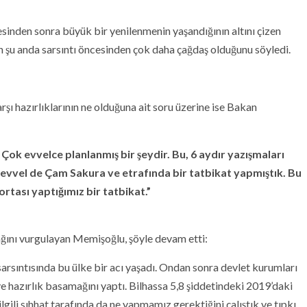
sinden sonra büyük bir yenilenmenin yaşandığının altını çizen
n şu anda sarsıntı öncesinden çok daha çağdaş olduğunu söyledi.
ı hazırlıklarının ne olduğuna ait soru üzerine ise Bakan
Çok evvelce planlanmış bir şeydir. Bu, 6 aydır yazışmaları
aha evvel de Çam Sakura ve etrafında bir tatbikat yapmıştık. Bu
ortası yaptığımız bir tatbikat.”
ğını vurgulayan Memişoğlu, şöyle devam etti:
arsıntısında bu ülke bir acı yaşadı. Ondan sonra devlet kurumları
e hazırlık basamağını yaptı. Bilhassa 5,8 şiddetindeki 2019’daki
 ilgili sıhhat tarafında da ne yapmamız gerektiğini çalıştık ve tıpkı