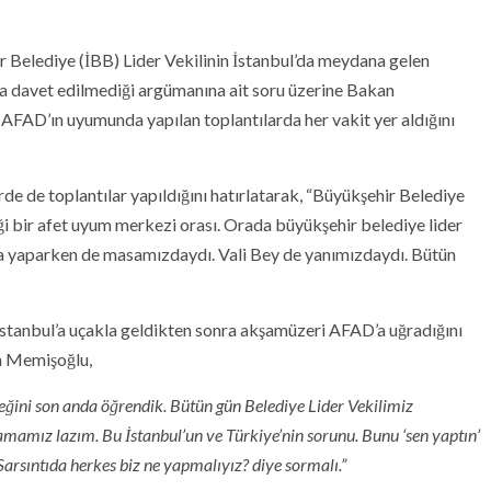
Belediye (İBB) Lider Vekilinin İstanbul’da meydana gelen
ına davet edilmediği argümanına ait soru üzerine Bakan
 AFAD’ın uyumunda yapılan toplantılarda her vakit yer aldığını
e de toplantılar yapıldığını hatırlatarak, “Büyükşehir Belediye
i bir afet uyum merkezi orası. Orada büyükşehir belediye lider
lama yaparken de masamızdaydı. Vali Bey de yanımızdaydı. Bütün
tanbul’a uçakla geldikten sonra akşamüzeri AFAD’a uğradığını
an Memişoğlu,
ceğini son anda öğrendik. Bütün gün Belediye Lider Vekilimiz
amamız lazım. Bu İstanbul’un ve Türkiye’nin sorunu. Bunu ‘sen yaptın’
arsıntıda herkes biz ne yapmalıyız? diye sormalı.”