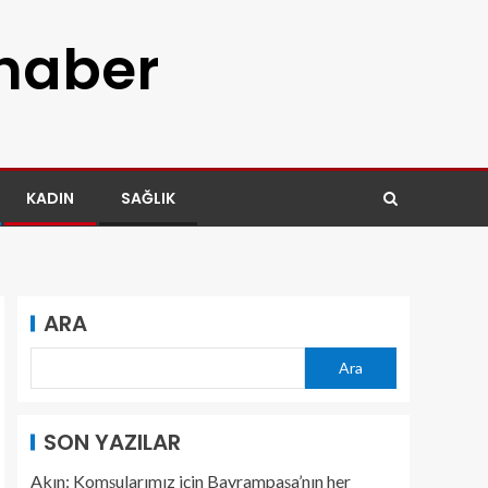
 haber
KADIN
SAĞLIK
ARA
Ara
SON YAZILAR
Akın: Komşularımız için Bayrampaşa’nın her