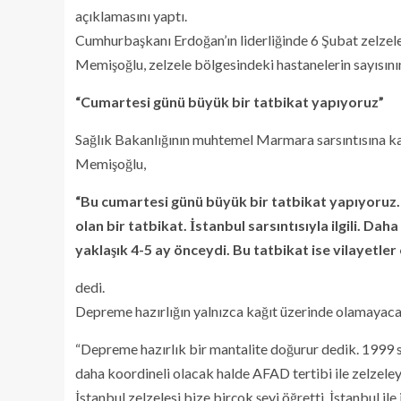
açıklamasını yaptı.
Cumhurbaşkanı Erdoğan’ın liderliğinde 6 Şubat zelzele
Memişoğlu, zelzele bölgesindeki hastanelerin sayısını
“Cumartesi günü büyük bir tatbikat yapıyoruz”
Sağlık Bakanlığının muhtemel Marmara sarsıntısına karş
Memişoğlu,
“Bu cumartesi günü büyük bir tatbikat yapıyoruz. 
olan bir tatbikat. İstanbul sarsıntısıyla ilgili. D
yaklaşık 4-5 ay önceydi. Bu tatbikat ise vilayetler 
dedi.
Depreme hazırlığın yalnızca kağıt üzerinde olamayaca
“Depreme hazırlık bir mantalite doğurur dedik. 1999 s
daha koordineli olacak halde AFAD tertibi ile zelzeley
İstanbul zelzelesi bize birçok şeyi öğretti. İstanbul ile