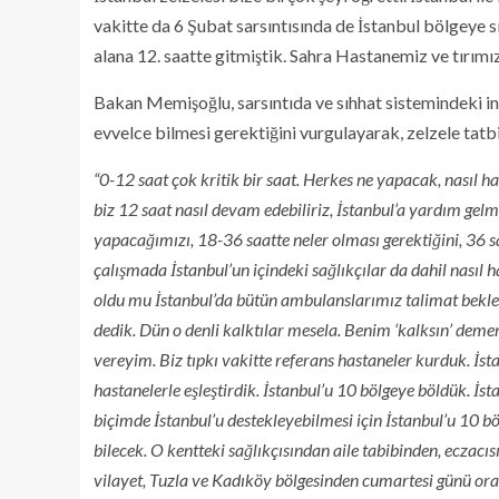
vakitte da 6 Şubat sarsıntısında de İstanbul bölgeye 
alana 12. saatte gitmiştik. Sahra Hastanemiz ve tırımı
Bakan Memişoğlu, sarsıntıda ve sıhhat sistemindeki in
evvelce bilmesi gerektiğini vurgulayarak, zelzele tatbi
“0-12 saat çok kritik bir saat. Herkes ne yapacak, nasıl ha
biz 12 saat nasıl devam edebiliriz, İstanbul’a yardım gelm
yapacağımızı, 18-36 saatte neler olması gerektiğini, 36 s
çalışmada İstanbul’un içindeki sağlıkçılar da dahil nasıl
oldu mu İstanbul’da bütün ambulanslarımız talimat beklem
dedik. Dün o denli kalktılar mesela. Benim ‘kalksın’ dem
vereyim. Biz tıpkı vakitte referans hastaneler kurduk. İst
hastanelerle eşleştirdik. İstanbul’u 10 bölgeye böldük. İst
biçimde İstanbul’u destekleyebilmesi için İstanbul’u 10 b
bilecek. O kentteki sağlıkçısından aile tabibinden, eczacıs
vilayet, Tuzla ve Kadıköy bölgesinden cumartesi günü orad