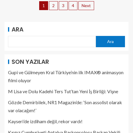
1
2
3
4
Next
ARA
Ara
SON YAZILAR
Gupi ve Gülmeyen Kral Türkiye’nin ilk IMAX® animasyon
filmi oluyor
M Lisa ve Dolu Kadehi Ters Tut’tan Yeni İş Birliği: Vişne
Gözde Demirbilek, NR1 Magazin’de: ‘Son assolist olarak
var olacağım!’
Kayseri’de izdiham değil, rekor vardı!
Kırgız Cumhuriyeti Antalya Başkonsolosu Başkan Vekili