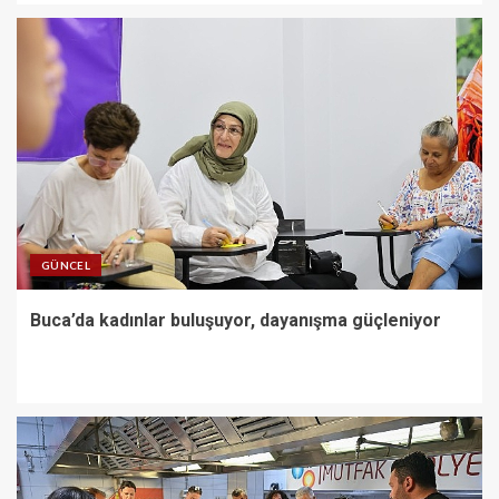
4
İzmir İtfaiyesi’ne 13,5 milyon
Euro’luk teknoloji yatırımı
5
İzmir Yurttaş Meclisi 15 ilçeye
ulaştı
GÜNCEL
1
Buca’da kadınlar buluşuyor, dayanışma güçleniyor
Buca’da kadınlar buluşuyor,
dayanışma güçleniyor
2