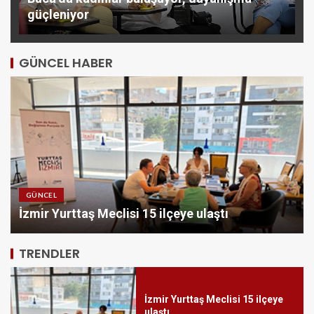
güçleniyor
GÜNCEL HABER
GÜNCEL
İzmir İtfaiyesi’ne 13,5 milyon
İzmir Yurttaş Meclisi 15 ilçeye ulaştı
Euro’luk teknoloji yatırımı
5
TRENDLER
İzmir Yurttaş Meclisi 15 ilçeye
ulaştı