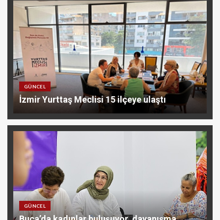
GÜNCEL
İzmir Yurttaş Meclisi 15 ilçeye ulaştı
GÜNCEL
Buca’da kadınlar buluşuyor, dayanışma