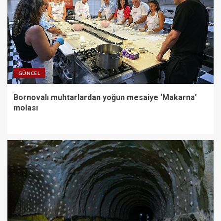
Bornovalı muhtarlardan yoğun
mesaiye ‘Makarna’ molası
3
GÜNCEL
Onat Tüneli İzmir trafiğine nefes
Bornovalı muhtarlardan yoğun mesaiye ‘Makarna’
aldıracak
molası
4
İzmir İtfaiyesi’ne 13,5 milyon
Euro’luk teknoloji yatırımı
5