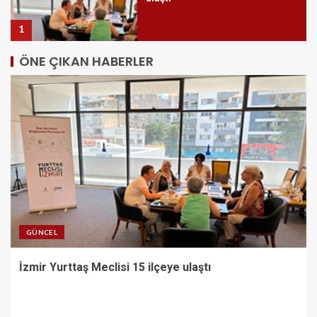
1
ÖNE ÇIKAN HABERLER
Buca’da kadınlar buluşuyor,
dayanışma güçleniyor
2
Bornovalı muhtarlardan yoğun
mesaiye ‘Makarna’ molası
3
GÜNCEL
İzmir Yurttaş Meclisi 15 ilçeye ulaştı
Onat Tüneli İzmir trafiğine nefes
aldıracak