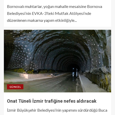
Bornovalı muhtarlar, yoğun mahalle mesaisine Bornova
Belediyesi’nin EVKA-3’teki Mutfak Atölyesi’nde
düzenlenen makarna yapım etkinliğiyle...
GÜNCEL
Onat Tüneli İzmir trafiğine nefes aldıracak
İzmir Büyükşehir Belediyesi’nin yapımını sürdürdüğü Buca