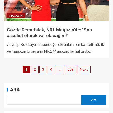
MAGAZIN
Gözde Demirbilek, NR1 Magazin’de: ‘Son
assolist olarak var olacağım!’
Zeynep Bozkaya'nın sunduğu, ekranların en kaliteli müzik
ve magazin programı NR1 Magazin, bu hafta da...
1
2
3
4
…
259
Next
ARA
Ara