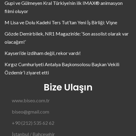
Gupi ve Gülmeyen Kral Türkiye’nin ilk IMAX® animasyon
filmi oluyor
M Lisa ve Dolu Kadehi Ters Tut’tan Yeni İş Birliği: Vişne
Gözde Demirbilek, NR1 Magazin’de: ‘Son assolist olarak var
olacağım!’
Kayseri’de izdiham değil, rekor vardı!
Kırgız Cumhuriyeti Antalya Başkonsolosu Başkan Vekili
Özdemir’i ziyaret etti
Bize Ulaşın
www.biseo.com.tr
biseo@gmail.com
+90 (212) 535 62 62
İstanbul / Bahçeşehir