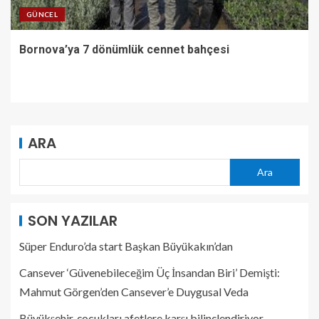
GÜNCEL
Bornova’ya 7 dönümlük cennet bahçesi
ARA
Ara
SON YAZILAR
Süper Enduro’da start Başkan Büyükakın’dan
Cansever ‘Güvenebileceğim Üç İnsandan Biri’ Demişti:
Mahmut Görgen’den Cansever’e Duygusal Veda
Büyükşehir, çocukları afetlere karşı bilinçlendiriyor