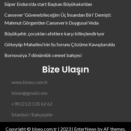
Süper Enduro’da start Başkan Büyükakın’dan
Cansever ‘Güvenebileceğim Üç İnsandan Biri’ Demişti:
Mahmut Görgen’den Cansever’e Duygusal Veda
Büyükşehir, çocukları afetlere karşı bilinçlendiriyor
Gökeyüp Mahallesi’nin Su Sorunu Çözüme Kavuşturuldu
Bornova’ya 7 dönümlük cennet bahçesi
Bize Ulaşın
www.biseo.com.tr
biseo@gmail.com
+90 (212) 535 62 62
İstanbul / Bahçeşehir
Copyright © biseo.com.tr | 2023
|
EnterNews
by AF themes.