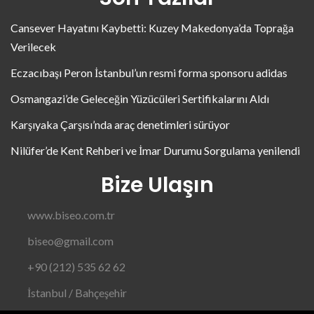
Cansever Hayatını Kaybetti: Kuzey Makedonya’da Toprağa
Verilecek
Eczacıbaşı Peron İstanbul’un resmi forma sponsoru adidas
Osmangazi’de Geleceğin Yüzücüleri Sertifikalarını Aldı
Karşıyaka Çarşısı’nda araç denetimleri sürüyor
Nilüfer’de Kent Rehberi ve İmar Durumu Sorgulama yenilendi
Bize Ulaşın
www.biseo.com.tr
biseo@gmail.com
+90 (212) 535 62 62
İstanbul / Bahçeşehir