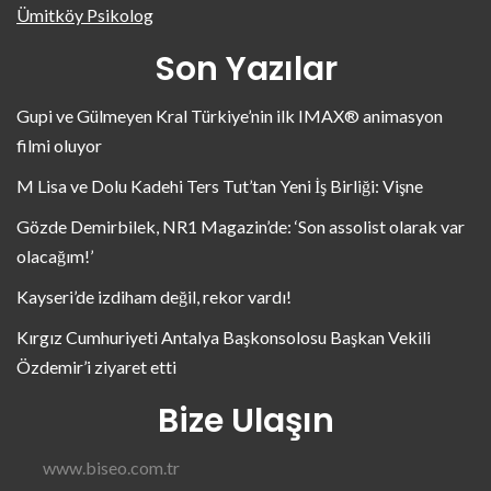
Ümitköy Psikolog
Son Yazılar
Gupi ve Gülmeyen Kral Türkiye’nin ilk IMAX® animasyon
filmi oluyor
M Lisa ve Dolu Kadehi Ters Tut’tan Yeni İş Birliği: Vişne
Gözde Demirbilek, NR1 Magazin’de: ‘Son assolist olarak var
olacağım!’
Kayseri’de izdiham değil, rekor vardı!
Kırgız Cumhuriyeti Antalya Başkonsolosu Başkan Vekili
Özdemir’i ziyaret etti
Bize Ulaşın
www.biseo.com.tr