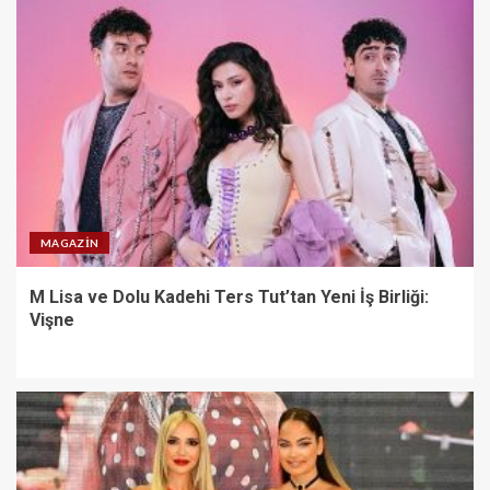
MAGAZIN
M Lisa ve Dolu Kadehi Ters Tut’tan Yeni İş Birliği:
Vişne