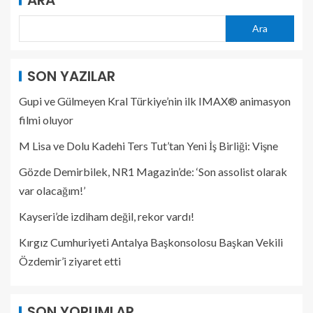
ARA
Ara
SON YAZILAR
Gupi ve Gülmeyen Kral Türkiye’nin ilk IMAX® animasyon
filmi oluyor
M Lisa ve Dolu Kadehi Ters Tut’tan Yeni İş Birliği: Vişne
Gözde Demirbilek, NR1 Magazin’de: ‘Son assolist olarak
var olacağım!’
Kayseri’de izdiham değil, rekor vardı!
Kırgız Cumhuriyeti Antalya Başkonsolosu Başkan Vekili
Özdemir’i ziyaret etti
SON YORUMLAR