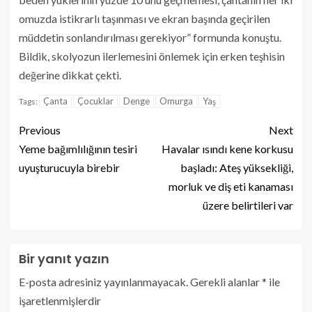
omuzda istikrarlı taşınması ve ekran başında geçirilen
müddetin sonlandırılması gerekiyor” formunda konuştu.
Bildik, skolyozun ilerlemesini önlemek için erken teşhisin
değerine dikkat çekti.
Çanta
Çocuklar
Denge
Omurga
Yaş
Tags:
Previous
Next
Yeme bağımlılığının tesiri
Havalar ısındı kene korkusu
uyuşturucuyla birebir
başladı: Ateş yüksekliği,
morluk ve diş eti kanaması
üzere belirtileri var
Bir yanıt yazın
E-posta adresiniz yayınlanmayacak.
Gerekli alanlar
*
ile
işaretlenmişlerdir