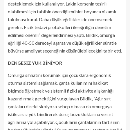
desteklemek için kullanılıyor. Lakin korsenin tesirli
olabilmesi için tabibin önerdiği mühlet boyunca nizamlı
takılması kural. Daha düşük eğrilikleri de önemsemek
gerekir. Fizik tedavi protokolleri ile eğriliğin denetim
edilmesi önemli” değerlendirmesi yaptı. Bildik, omurga
eğriliği 40-50 dereceyi aşarsa ve düşük eğrilikler süratle
büyürse ameliyat seçeneğinin düşünülebileceğini tabir etti.
DENGESİZ YÜK BİNİYOR
Omurga sıhhatini korumak için çocuklara ergonomik
oturma sistemi sağlamak, çanta kullanımını hakikat
biçimde öğretmek ve sistemli fizikî aktivite alışkanlığı
kazandırmak gerektiğini vurgulayan Bildik, “Ağır sırt
çantaları direkt skolyoza sebep olmasa da omurgaya
istikrarsız yük bindirerek duruş bozukluklarına ve sırt
ağrılarına yol açabiliyor. Çocukların çantalarının tartısının
beden yüklerinin yüzde 10’unu geçmemesi, çantanın her iki