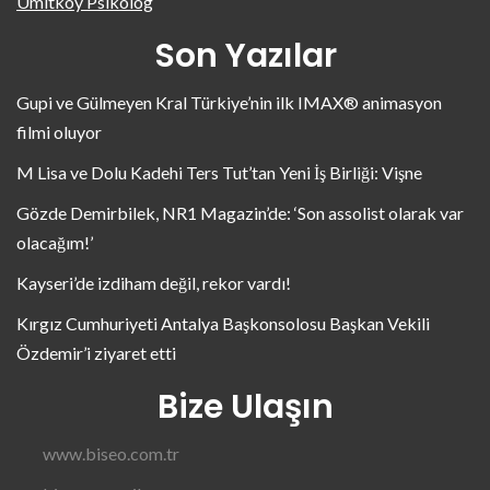
Ümitköy Psikolog
Son Yazılar
Gupi ve Gülmeyen Kral Türkiye’nin ilk IMAX® animasyon
filmi oluyor
M Lisa ve Dolu Kadehi Ters Tut’tan Yeni İş Birliği: Vişne
Gözde Demirbilek, NR1 Magazin’de: ‘Son assolist olarak var
olacağım!’
Kayseri’de izdiham değil, rekor vardı!
Kırgız Cumhuriyeti Antalya Başkonsolosu Başkan Vekili
Özdemir’i ziyaret etti
Bize Ulaşın
www.biseo.com.tr