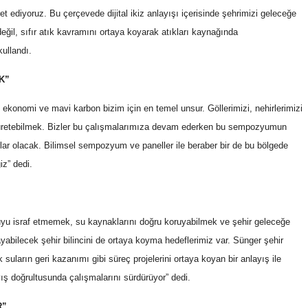
t ediyoruz. Bu çerçevede dijital ikiz anlayışı içerisinde şehrimizi geleceğe
il, sıfır atık kavramını ortaya koyarak atıkları kaynağında
kullandı.
K”
i ekonomi ve mavi karbon bizim için en temel unsur. Göllerimizi, nehirlerimizi
tika üretebilmek. Bizler bu çalışmalarımıza devam ederken bu sempozyumun
lar olacak. Bilimsel sempozyum ve paneller ile beraber bir de bu bölgede
iz” dedi.
Suyu israf etmemek, su kaynaklarını doğru koruyabilmek ve şehir geleceğe
ayabilecek şehir bilincini de ortaya koyma hedeflerimiz var. Sünger şehir
 suların geri kazanımı gibi süreç projelerini ortaya koyan bir anlayış ile
ış doğrultusunda çalışmalarını sürdürüyor” dedi.
R”