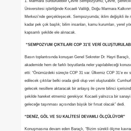
1. Marmara Sürdürülebilir Çevre Sempozyumu; Çevre, Şehircilik
Üniversitesi işbirliğinde Kocaeli Valiliği, Doğu Marmara Kalkı
Merkezi’nde gerçekleşecek. Sempozyumda; iklim değişikli ile
kadar pek çok başlık; bilim insanları, kamu kurumları, yerel yöne
kapsamlı şekilde ele alınacak.
“SEMPOZYUM ÇIKTILARI COP 31’E VERİ OLUŞTURULAB
Basın toplantısında konuşan Genel Sekreter Dr. Hayri Baraçlı
akademide hem de farklı boyutlarda neler yapılabileceği konusun
etti: “Önümüzdeki süreçte COP 31 var. Ülkemiz COP 31’e ev 
edilecek çıktılar belki orada girdi olup veri oluşturabilir. Cumh
gelecek nesillere aktaracak bir anlayış ile çevre bilinci içerisin
şekilde hareket etmemiz gerekiyor. Kocaeli yalnızca bir sanayi
geleceğe taşınması açısından büyük bir fırsat olacak” dedi.
“DENİZ, GÖL VE SU KALİTESİ DEVAMLI ÖLÇÜLÜYOR”
Konuşmasına devam eden Baraçlı, “Bizim sürekli ölçme kavram