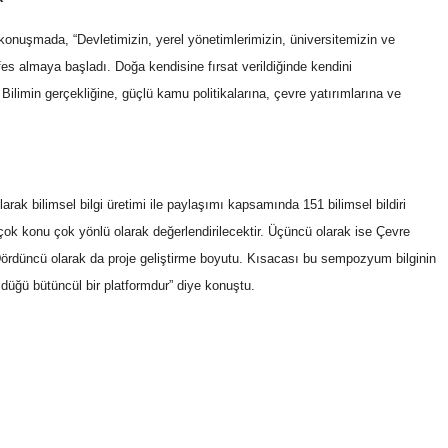
konuşmada, “Devletimizin, yerel yönetimlerimizin, üniversitemizin ve
 almaya başladı. Doğa kendisine fırsat verildiğinde kendini
ilimin gerçekliğine, güçlü kamu politikalarına, çevre yatırımlarına ve
arak bilimsel bilgi üretimi ile paylaşımı kapsamında 151 bilimsel bildiri
k çok konu çok yönlü olarak değerlendirilecektir. Üçüncü olarak ise Çevre
Dördüncü olarak da proje geliştirme boyutu. Kısacası bu sempozyum bilginin
rüldüğü bütüncül bir platformdur” diye konuştu.