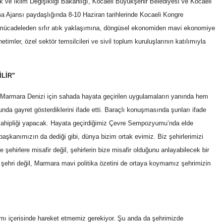
 ve İklim Değişikliği Bakanlığı, Kocaeli Büyükşehir Belediyesi ve Kocaeli
nma Ajansı paydaşlığında 8-10 Haziran tarihlerinde Kocaeli Kongre
 mücadeleden sıfır atık yaklaşımına, döngüsel ekonomiden mavi ekonomiye
timler, özel sektör temsilcileri ve sivil toplum kuruluşlarının katılımıyla
İLİR”
, Marmara Denizi için sahada hayata geçirilen uygulamaların yanında hem
da gayret gösterdiklerini ifade etti. Baraçlı konuşmasında şunları ifade
sahipliği yapacak. Hayata geçirdiğimiz Çevre Sempozyumu’nda elde
urbaşkanımızın da dediği gibi, dünya bizim ortak evimiz. Biz şehirlerimizi
de şehirlere misafir değil, şehirlerin bize misafir olduğunu anlayabilecek bir
 şehri değil, Marmara mavi politika özetini de ortaya koymamız şehrimizin
ı içerisinde hareket etmemiz gerekiyor. Şu anda da şehrimizde