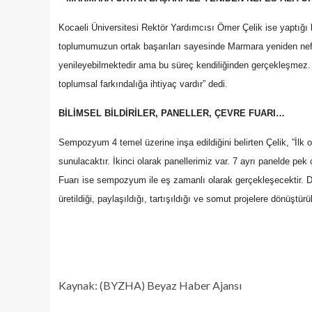
Kocaeli Üniversitesi Rektör Yardımcısı Ömer Çelik ise yaptığı 
toplumumuzun ortak başarıları sayesinde Marmara yeniden nefes
yenileyebilmektedir ama bu süreç kendiliğinden gerçekleşmez. B
toplumsal farkındalığa ihtiyaç vardır” dedi.
BİLİMSEL BİLDİRİLER, PANELLER, ÇEVRE FUARI…
Sempozyum 4 temel üzerine inşa edildiğini belirten Çelik, ”İlk ol
sunulacaktır. İkinci olarak panellerimiz var. 7 ayrı panelde pe
Fuarı ise sempozyum ile eş zamanlı olarak gerçekleşecektir. 
üretildiği, paylaşıldığı, tartışıldığı ve somut projelere dönüştü
Kaynak: (BYZHA) Beyaz Haber Ajansı