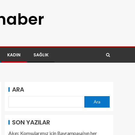
 haber
KADIN
SAĞLIK
ARA
Ara
SON YAZILAR
Akın: Komşularımız için Bayrampaşa’nın her