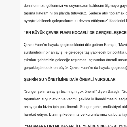
denizlerimizi, göllerimizi ve suyumuzun kalitesini ölçmeye gayre
taşıma kavramını ön planda tutuyoruz. Sadece atık toplamak değ
ayrıştırılabilecek çalışmalarımızı devam ettiriyoruz” ifadelerini 
“EN BÜYÜK ÇEVRE FUARI KOCAELİ’DE GERÇEKLEŞECE
Çevre Fuarı’nı hayata geçireceklerini dile getiren Baraçlı, “Mav
sürdürülebilir bir anlayış ile geleceğe taşıyabilecek bir poli
çıktıları şehrimizin geleceğe taşınması açısından önemli unsur
gerçekleştirilecek en büyük Çevre Fuarı’nı da hayata geçireceğ
ŞEHRİN SU YÖNETİMİNE DAİR ÖNEMLİ VURGULAR
“Sünger şehir anlayışı bizim için çok önemli” diyen Baraçlı, “
taşınırken suyun etkin ve verimli şekilde kullanabilmesini sağl
anlayışı da bizim için çok önemli. Sünger şehir; endüstriyel atık
hareket ediyor. Bizim şirketlerimiz ve kurumlarımız da bu anlay
“MARMARA ORTAK BAŞARI İLE YENİDEN NEFES ALIYO