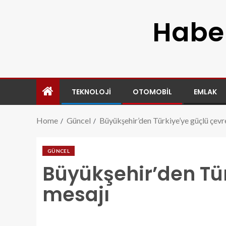
Haber
TEKNOLOJI
OTOMOBIL
EMLAK
Home
Güncel
Büyükşehir’den Türkiye’ye güçlü çevr
GÜNCEL
Büyükşehir’den Tü
mesajı
buyuksehirden-turkiyeye-guclu-cevre-mesaji.jpg