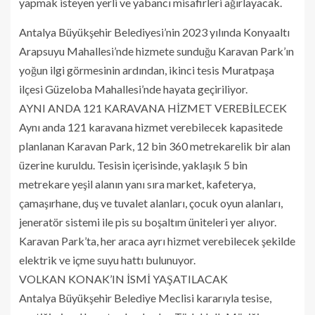
yapmak isteyen yerli ve yabancı misafirleri ağırlayacak.
Antalya Büyükşehir Belediyesi’nin 2023 yılında Konyaaltı
Arapsuyu Mahallesi’nde hizmete sunduğu Karavan Park’ın
yoğun ilgi görmesinin ardından, ikinci tesis Muratpaşa
ilçesi Güzeloba Mahallesi’nde hayata geçiriliyor.
AYNI ANDA 121 KARAVANA HİZMET VEREBİLECEK
Aynı anda 121 karavana hizmet verebilecek kapasitede
planlanan Karavan Park, 12 bin 360 metrekarelik bir alan
üzerine kuruldu. Tesisin içerisinde, yaklaşık 5 bin
metrekare yeşil alanın yanı sıra market, kafeterya,
çamaşırhane, duş ve tuvalet alanları, çocuk oyun alanları,
jeneratör sistemi ile pis su boşaltım üniteleri yer alıyor.
Karavan Park’ta, her araca ayrı hizmet verebilecek şekilde
elektrik ve içme suyu hattı bulunuyor.
VOLKAN KONAK’IN İSMİ YAŞATILACAK
Antalya Büyükşehir Belediye Meclisi kararıyla tesise,