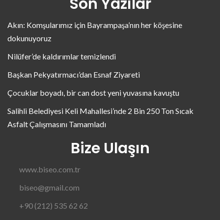
Son Yazılar
Akın: Komşularımız için Bayrampaşa’nın her köşesine
dokunuyoruz
Nilüfer’de kaldırımlar temizlendi
Başkan Pekyatırmacı’dan Esnaf Ziyareti
Çocuklar boyadı, bir can dost yeni yuvasına kavuştu
Salihli Belediyesi Keli Mahallesi’nde 2 Bin 250 Ton Sıcak
Asfalt Çalışmasını Tamamladı
Bize Ulaşın
www.biseo.com.tr
biseo@gmail.com
+90 (212) 535 62 62