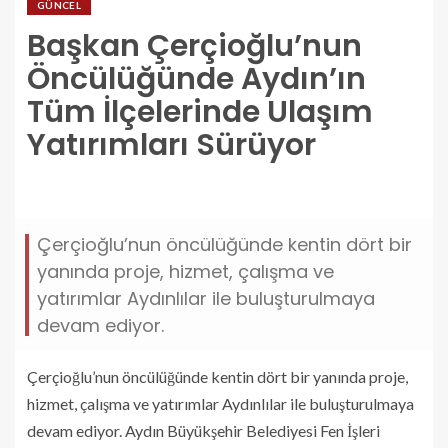
GÜNCEL
Başkan Çerçioğlu’nun
Öncülüğünde Aydın’ın
Tüm İlçelerinde Ulaşım
Yatırımları Sürüyor
baskan-cercioglunun-onculugunde-aydinin-tum-
ilcelerinde-ulasim-yatirimlari-suruyor.jpg
Çerçioğlu’nun öncülüğünde kentin dört bir
yanında proje, hizmet, çalışma ve
yatırımlar Aydınlılar ile buluşturulmaya
devam ediyor.
Çerçioğlu’nun öncülüğünde kentin dört bir yanında proje,
hizmet, çalışma ve yatırımlar Aydınlılar ile buluşturulmaya
devam ediyor. Aydın Büyükşehir Belediyesi Fen İşleri