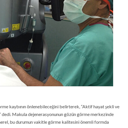
görme kaybının önlenebileceğini belirterek, “Aktif hayat şekli ve
ilir” dedi. Makula dejenerasyonunun gözün görme merkezinde
enerel, bu durumun vakitle görme kalitesini önemli formda