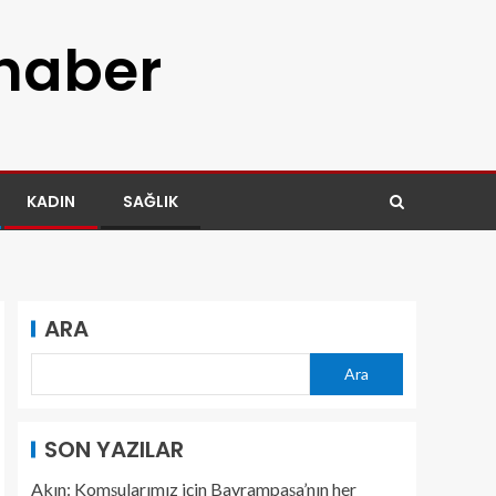
 haber
KADIN
SAĞLIK
ARA
Ara
SON YAZILAR
Akın: Komşularımız için Bayrampaşa’nın her