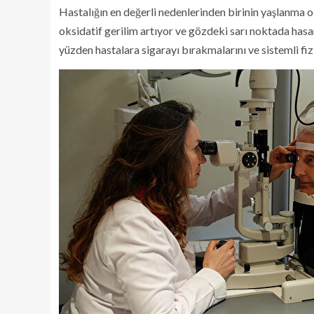
Hastalığın en değerli nedenlerinden birinin yaşlanma 
oksidatif gerilim artıyor ve gözdeki sarı noktada hasar 
yüzden hastalara sigarayı bırakmalarını ve sistemli fiz