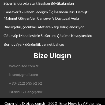
Süper Enduro’da start Başkan Büyükakın’dan
Cansever ‘Güvenebileceğim Üç İnsandan Biri’ Demişti:
Mahmut Görgen’den Cansever’e Duygusal Veda
Büyükşehir, çocukları afetlere karşı bilinçlendiriyor
Gökeyüp Mahallesi’nin Su Sorunu Çözüme Kavuşturuldu
Bornova’ya 7 dönümlük cennet bahçesi
Bize Ulaşın
www.biseo.com.tr
biseo@gmail.com
+90 (212) 535 62 62
İstanbul / Bahçeşehir
Copyright © biseo.com.tr | 2023
|
EnterNews
by AF themes.