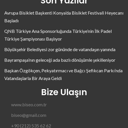
Son Yazılar
Avrupa Bisiklet Başkenti Konya’da Bisiklet Festivali Heyecanı
Başladı
QNB Türkiye Ana Sponsorluğunda Türkiye’nin İlk Padel
Türkiye Şampiyonası Başlıyor
Büyükşehir Belediyesi zor gününde de vatandaşın yanında
Bayrampaşa’nın geleceği ada bazlı dönüşümle şekilleniyor
Başkan Özgökçen, Pekyatırmacı ve Bağcı Şefikcan Parkı’nda
Vatandaşlarla Bir Araya Geldi
Bize Ulaşın
www.biseo.com.tr
biseo@gmail.com
+90 (212) 535 62 62