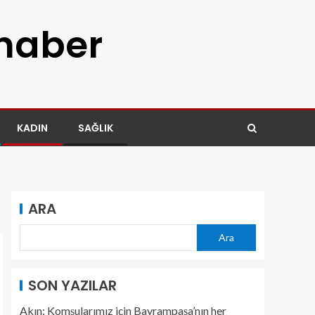
 haber
KADIN
SAĞLIK
ARA
Ara
SON YAZILAR
Akın: Komşularımız için Bayrampaşa’nın her