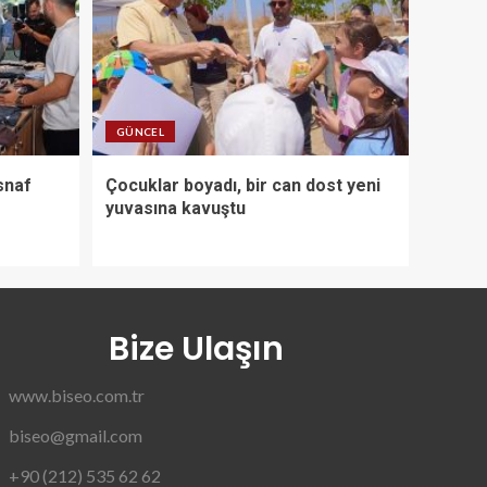
GÜNCEL
snaf
Çocuklar boyadı, bir can dost yeni
yuvasına kavuştu
Bize Ulaşın
www.biseo.com.tr
biseo@gmail.com
+90 (212) 535 62 62