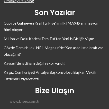
Ümitköy Psikolog
Son Yazılar
Gupi ve Gülmeyen Kral Türkiye’nin ilk IMAX® animasyon
filmi oluyor
M Lisa ve Dolu Kadehi Ters Tut’tan Yeni İş Birliği: Vişne
Gözde Demirbilek, NR1 Magazin’de: ‘Son assolist olarak var
olacağım!’
Kayseri’de izdiham değil, rekor vardı!
Kırgız Cumhuriyeti Antalya Başkonsolosu Başkan Vekili
Özdemir’i ziyaret etti
Bize Ulaşın
www.biseo.com.tr