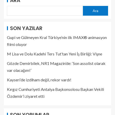
ARA
Ara
SON YAZILAR
Gupi ve Gülmeyen Kral Türkiye’nin ilk IMAX® animasyon
filmi oluyor
M Lisa ve Dolu Kadehi Ters Tut’tan Yeni İş Birliği: Vişne
Gözde Demirbilek, NR1 Magazin’de: ‘Son assolist olarak
var olacağım!’
Kayseri’de izdiham değil, rekor vardı!
Kırgız Cumhuriyeti Antalya Başkonsolosu Başkan Vekili
Özdemir’i ziyaret etti
SON YORUMLAR