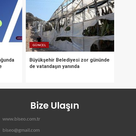
GÜNCEL
uğunda
Büyükşehir Belediyesi zor gününde
e
de vatandaşın yanında
Bize Ulaşın
www.biseo.com.tr
biseo@gmail.com