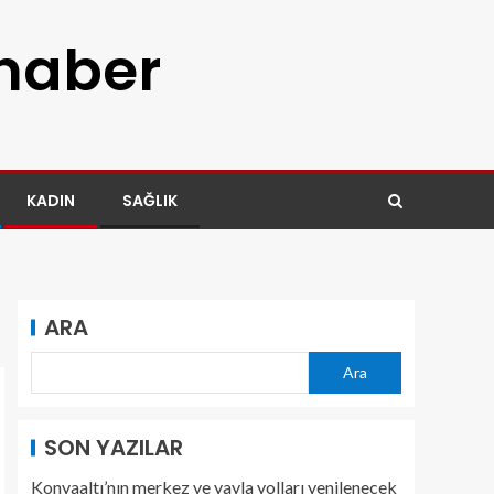
 haber
KADIN
SAĞLIK
ARA
Ara
SON YAZILAR
Konyaaltı’nın merkez ve yayla yolları yenilenecek