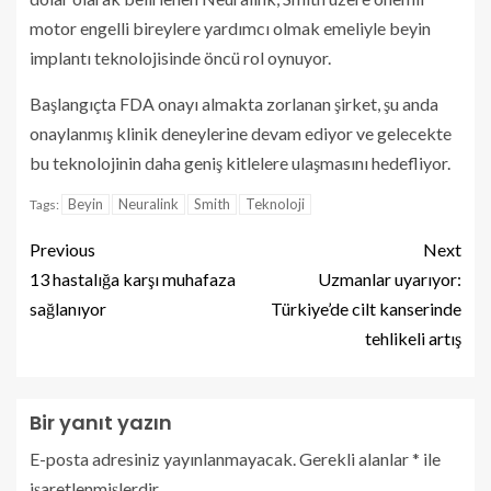
motor engelli bireylere yardımcı olmak emeliyle beyin
implantı teknolojisinde öncü rol oynuyor.
Başlangıçta FDA onayı almakta zorlanan şirket, şu anda
onaylanmış klinik deneylerine devam ediyor ve gelecekte
bu teknolojinin daha geniş kitlelere ulaşmasını hedefliyor.
Beyin
Neuralink
Smith
Teknoloji
Tags:
Previous
Next
13 hastalığa karşı muhafaza
Uzmanlar uyarıyor:
sağlanıyor
Türkiye’de cilt kanserinde
tehlikeli artış
Bir yanıt yazın
E-posta adresiniz yayınlanmayacak.
Gerekli alanlar
*
ile
işaretlenmişlerdir