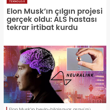
TEKNOLOJI
Elon Musk’ın çılgın projesi
gerçek oldu: ALS hastası
tekrar irtibat kurdu
Elon Musk’ın beyin-bilgisayar arayüzü